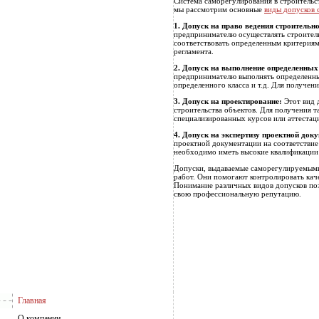
Система саморегулирования в строительс
мы рассмотрим основные
виды допусков 
1. Допуск на право ведения строительн
предпринимателю осуществлять строител
соответствовать определенным критериям
регламента.
2. Допуск на выполнение определенных
предпринимателю выполнять определенны
определенного класса и т.д. Для получен
3. Допуск на проектирование:
Этот вид 
строительства объектов. Для получения 
специализированных курсов или аттестац
4. Допуск на экспертизу проектной док
проектной документации на соответствие
необходимо иметь высокие квалификации 
Допуски, выдаваемые саморегулируемыми 
работ. Они помогают контролировать каче
Понимание различных видов допусков поз
свою профессиональную репутацию.
Главная
О компании