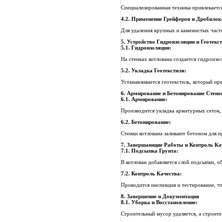
Специализированная техника привлекается
4.2.
Применение Грейферов и Дробилок
Для удаления крупных и каменистых част
5. Устройство Гидроизоляции и Геотекс
5.1.
Гидроизоляция:
На стенках котлована создается гидроиз
5.2.
Укладка Геотекстиля:
Устанавливается геотекстиль, который пр
6. Армирование и Бетонирование Стено
6.1.
Армирование:
Производится укладка арматурных сеток,
6.2.
Бетонирование:
Стенки котлована заливают бетоном для 
7. Завершающие Работы и Контроль Ка
7.1.
Подсыпка Грунта:
В котлован добавляется слой подсыпки, 
7.2.
Контроль Качества:
Проводится инспекция и тестирование, чт
8. Завершение и Документация
8.1.
Уборка и Восстановление:
Строительный мусор удаляется, а строит