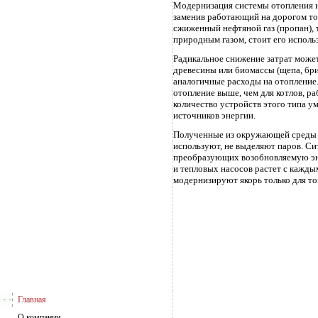
Модернизация системы отопления не
заменив работающий на дорогом топ
сжиженный нефтяной газ (пропан), 
природным газом, стоит его использ
Радикальное снижение затрат может
древесины или биомассы (щепа, бри
аналогичные расходы на отопление.
отопление выше, чем для котлов, р
количество устройств этого типа у
источников энергии.
Полученные из окружающей среды - з
используют, не выделяют паров. Си
преобразующих возобновляемую эне
и тепловых насосов растет с каждым
модернизируют якорь только для тог
Главная
О компании