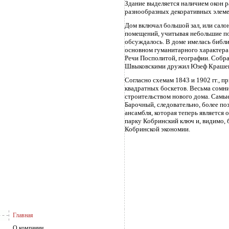
Здание выделяется наличием окон р
разнообразных декоративных элемен
Дом включал большой зал, или салон
помещений, учитывая небольшие по
обсуждалось. В доме имелась библи
основном гуманитарного характера 
Речи Посполитой, географии. Собра
Швыковскими дружил Юзеф Крашевск
Согласно схемам 1843 и 1902 гг., 
квадратных боскетов. Весьма сомни
строительством нового дома. Самые
Барочный, следовательно, более по
ансамбля, которая теперь является 
парку Кобринский ключ и, видимо, 
Кобринской экономии.
Главная
О компании