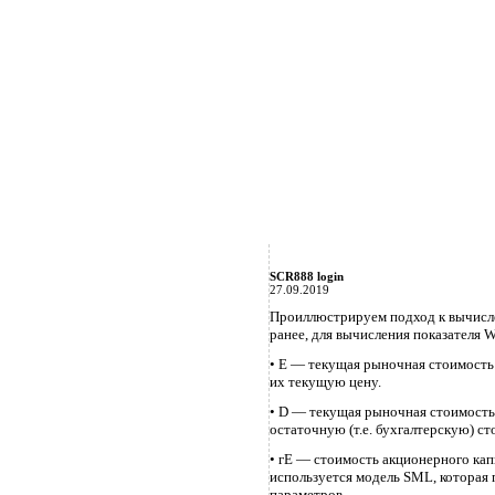
SCR888 login
27.09.2019
Проиллюстрируем подход к вычисле
ранее, для вычисления показателя
• Е — текущая рыночная стоимость 
их текущую цену.
• D — текущая рыночная стоимость 
остаточную (т.е. бухгалтерскую) ст
• гЕ — стоимость акционерного кап
используется модель SML, которая 
параметров.