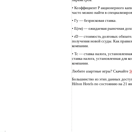
• Коэффициент Р акционерного капи
часто можно найти в специализиро
• Гу — безрисковая ставка.
• Е(гм) — ожидаемая рыночная дох
• rD — стоимость долговых обязате
получения новой ссуды. Как правил
компании.
• Тс — ставка налога, установленна
ставка налога, установленная для к
компании.
Любите азартные игры? Скачайте
S
Большинство из этих данных доступ
Hilton Hotels по состоянию на 21 ян