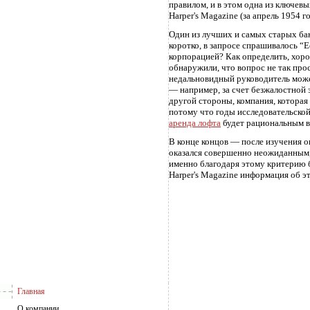
правилом, и в этом одна из ключев
Harper's Magazine (за апрель 1954 го
Один из лучших и самых старых бан
коротко, в запросе спрашивалось “
корпорацией? Как определить, хоро
обнаружили, что вопрос не так про
недальновидный руководитель може
— например, за счет безжалостной 
другой стороны, компания, которая
потому что годы исследовательской
аренда лофта
будет рациональным в
В конце концов — после изучения 
оказался совершенно неожиданным, 
именно благодаря этому критерию б
Harper's Magazine информация об э
Главная
О компании