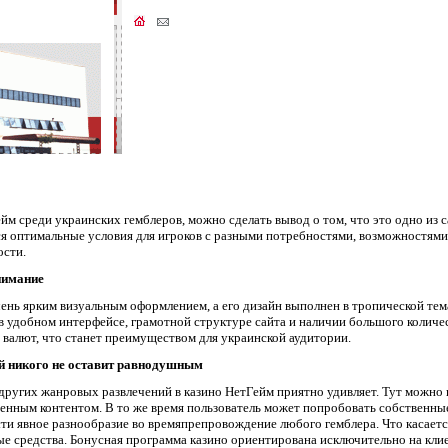
йм среди украинских гемблеров, можно сделать вывод о том, что это одно из 
я оптимальные условия для игроков с разными потребностями, возможностями 
ости.
нимание
очень ярким визуальным оформлением, а его дизайн выполнен в тропической те
 в удобном интерфейсе, грамотной структуре сайта и наличии большого количе
е валют, что станет преимуществом для украинской аудитории.
й никого не оставит равнодушным
других жанровых развлечений в казино НетГейм приятно удивляет. Тут можно
нным контентом. В то же время пользователь может попробовать собственные 
сти явное разнообразие во времяпрепровождение любого гемблера. Что касаетс
е средства. Бонусная программа казино ориентирована исключительно на клиен