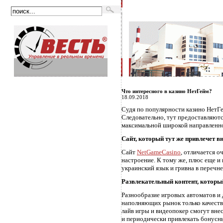
Что интересного в казино НетГейм?
18.09.2018
Судя по популярности казино НетГе
Следовательно, тут предоставляютс
максимальной широкой направленн
Сайт, который тут же привлечет в
Сайт
NetGameCasino
, отличается 
настроение. К тому же, плюс еще и
украинский язык и гривна в перечн
Развлекательный контент, которы
Разнообразие игровых автоматов и 
наполняющих рынок только качестве
лайв игры и видеопокер смогут вне
и периодически привлекать бонусны