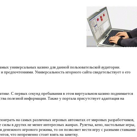
самых универсальных казино для данной пользовательской аудитории.
и предпочтениями. Универсальность игорного сайта свидетельствует о его
матике. С первых секунд пребывания в этом виртуальном казино поднимается
ства полезной информации. Также у портала присутствует адаптация на
 поиграть на самых различных игровых автоматах от мировых разработчиков,
силы в других не менее интересных жанрах. Рулетка, кено, настольные игры,
я денежного игрового режима, то он позволяет вести игру с разными ставками
тов, что непременно стоит взять на заметку.