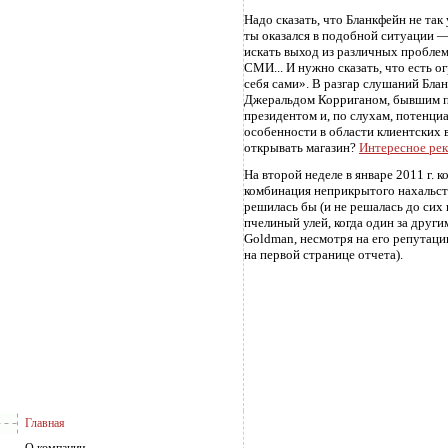
Надо сказать, что Бланкфейн не так
ты оказался в подобной ситуации —
искать выход из различных проблем
СМИ... И нужно сказать, что есть о
себя сами». В разгар слушаний Бла
Джеральдом Корриганом, бывшим пр
президентом и, по слухам, потенц
особенности в области клиентских 
открывать магазин?
Интересное рек
На второй неделе в январе 2011 г. 
комбинация неприкрытого нахальств
решилась бы (и не решалась до сих
пчелиный улей, когда один за други
Goldman, несмотря на его репутац
на первой странице отчета).
Главная